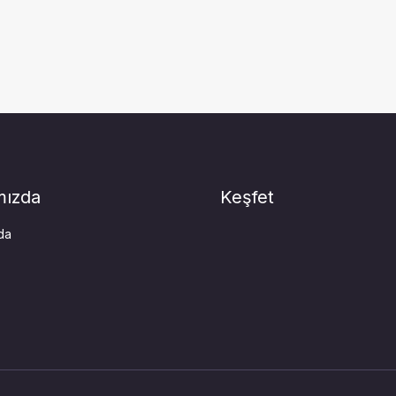
mızda
Keşfet
da