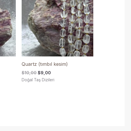
$9,00.
Quartz (tımbıl kesim)
$
10,00
$
9,00
Doğal Taş Dizileri