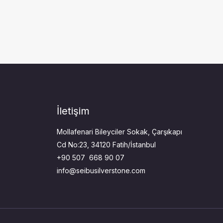
İletişim
Mollafenari Bileyciler Sokak, Çarşıkapı
Cd No:23, 34120 Fatih/İstanbul
+90 507 668 90 07
info@seibusilverstone.com