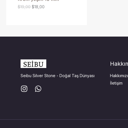
$
$
$
19,00
$
18,00
1
1
D
9
8
,
,
E
0
0
0
0
K
.
.
I
Ü
Hakkı
R
Ü
Seibu Silver Stone - Doğal Taş Dünyası
Hakkımız
İletişim
N