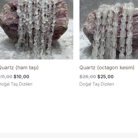
$10,00.
$25,00.
Quartz (ham taşı)
Quartz (octagon kesim)
$
11,00
$
10,00
$
26,00
$
25,00
oğal Taş Dizileri
Doğal Taş Dizileri