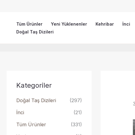
İçeriğe
atla
Tüm Ürünler
Yeni Yüklenenler
Kehribar
İnci
Doğal Taş Dizileri
Kategoriler
Doğal Taş Dizileri
(297)
İnci
(21)
Tüm Ürünler
(331)