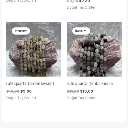
Doğal Taş Dizileri
$
8,00
$
7,20
Doğal Taş Dizileri
Orijinal
Şu
Orijinal
Şu
fiyat:
andaki
fiyat:
andaki
İndirim!
İndirim!
$10,00.
fiyat:
$11,00.
fiyat:
$9,00.
$10,00.
rutil quartz (tımbıl kesim)
rutil quartz (tımbıl kesim)
$
10,00
$
9,00
$
11,00
$
10,00
Doğal Taş Dizileri
Doğal Taş Dizileri