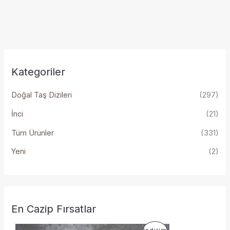
Kategoriler
Doğal Taş Dizileri
(297)
İnci
(21)
Tüm Ürünler
(331)
Yeni
(2)
En Cazip Fırsatlar
O
Ş
İ