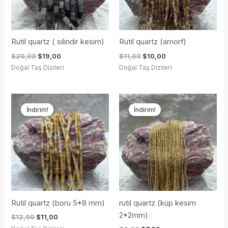
Rutil quartz ( silindir kesim)
Rutil quartz (amorf)
$
20,00
$
19,00
$
11,00
$
10,00
Doğal Taş Dizileri
Doğal Taş Dizileri
Orijinal
Şu
Orijinal
Şu
fiyat:
andaki
fiyat:
andaki
İndirim!
İndirim!
$12,00.
fiyat:
$8,00.
fiyat:
$11,00.
$7,20.
Rutil quartz (boru 5*8 mm)
rutil quartz (küp kesim
2*2mm)
$
12,00
$
11,00